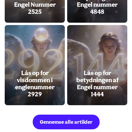
Engel Nummer
Engel nummer
2525
4848
Lås op for
Lås op for
visdommen i
betydningen af
englenummer
Engel nummer
2929
1444
Gennemse alle artikler