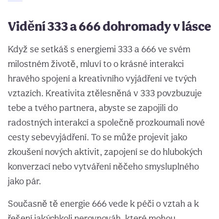
Vidění 333 a 666 dohromady v lásce
Když se setkáš s energiemi 333 a 666 ve svém
milostném životě, mluví to o krásné interakci
hravého spojení a kreativního vyjádření ve tvých
vztazích. Kreativita ztělesněná v 333 povzbuzuje
tebe a tvého partnera, abyste se zapojili do
radostných interakcí a společně prozkoumali nové
cesty sebevyjádření. To se může projevit jako
zkoušení nových aktivit, zapojení se do hlubokých
konverzací nebo vytváření něčeho smysluplného
jako pár.
Současně tě energie 666 vede k péči o vztah a k
řešení jakýchkoli nerovnováh, které mohou