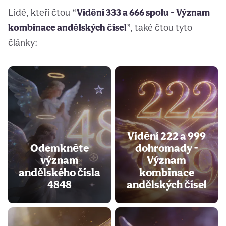
Lidé, kteří čtou “
Vidění 333 a 666 spolu - Význam
kombinace andělských čísel
”, také čtou tyto
články:
Vidění 222 a 999
Odemkněte
dohromady -
význam
Význam
andělského čísla
kombinace
4848
andělských čísel