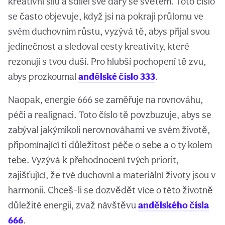
kreativní sílu a sdílel své dary se světem. Toto číslo
se často objevuje, když jsi na pokraji průlomu ve
svém duchovním růstu, vyzývá tě, abys přijal svou
jedinečnost a sledoval cesty kreativity, které
rezonují s tvou duší. Pro hlubší pochopení tě zvu,
abys prozkoumal
andělské číslo 333
.
Naopak, energie 666 se zaměřuje na rovnováhu,
péči a realignaci. Toto číslo tě povzbuzuje, abys se
zabýval jakýmikoli nerovnováhami ve svém životě,
připomínající ti důležitost péče o sebe a o ty kolem
tebe. Vyzývá k přehodnocení tvých priorit,
zajišťující, že tvé duchovní a materiální životy jsou v
harmonii. Chceš-li se dozvědět více o této životně
důležité energii, zvaž návštěvu
andělského čísla
666
.