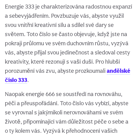
Energie 333 je charakterizována radostnou expanzí
a sebevyjádřením. Povzbuzuje vás, abyste využil
svou vnitřní kreativní sílu a sdílel své dary se
světem. Toto číslo se často objevuje, když jste na
pokraji průlomu ve svém duchovním růstu, vyzývá
vás, abyste přijal svou jedinečnost a sledoval cesty
kreativity, které rezonují s vaší duší. Pro hlubší
porozumění vás zvu, abyste prozkoumali
andělské
číslo 333
.
Naopak energie 666 se soustředí na rovnováhu,
péči a přeuspořádání. Toto číslo vás vybízí, abyste
se vyrovnal s jakýmikoli nerovnováhami ve svém
životě, připomínající vám důležitost péče o sebe a
o ty kolem vás. Vyzývá k přehodnocení vašich