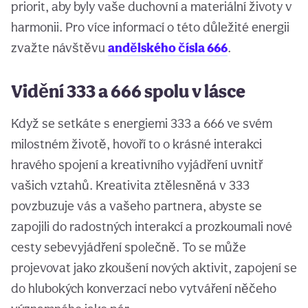
priorit, aby byly vaše duchovní a materiální životy v
harmonii. Pro více informací o této důležité energii
zvažte návštěvu
andělského čísla 666
.
Vidění 333 a 666 spolu v lásce
Když se setkáte s energiemi 333 a 666 ve svém
milostném životě, hovoří to o krásné interakci
hravého spojení a kreativního vyjádření uvnitř
vašich vztahů. Kreativita ztělesněná v 333
povzbuzuje vás a vašeho partnera, abyste se
zapojili do radostných interakcí a prozkoumali nové
cesty sebevyjádření společně. To se může
projevovat jako zkoušení nových aktivit, zapojení se
do hlubokých konverzací nebo vytváření něčeho