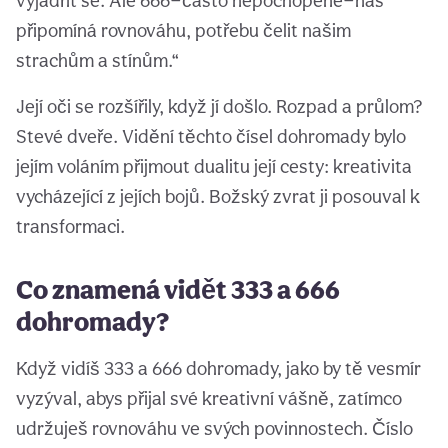
vyjádřit se. Ale 666—často nepochopené—nás
připomíná rovnováhu, potřebu čelit našim
strachům a stínům.“
Její oči se rozšířily, když jí došlo. Rozpad a průlom?
Stevé dveře. Vidění těchto čísel dohromady bylo
jejím voláním přijmout dualitu její cesty: kreativita
vycházející z jejích bojů. Božský zvrat ji posouval k
transformaci.
Co znamená vidět 333 a 666
dohromady?
Když vidíš 333 a 666 dohromady, jako by tě vesmír
vyzýval, abys přijal své kreativní vášně, zatímco
udržuješ rovnováhu ve svých povinnostech. Číslo