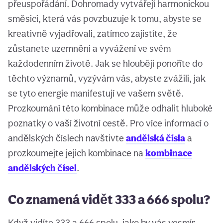
přeuspořádání. Dohromady vytvářejí harmonickou
směsici, která vás povzbuzuje k tomu, abyste se
kreativně vyjadřovali, zatímco zajistíte, že
zůstanete uzemněni a vyvážení ve svém
každodenním životě. Jak se hlouběji ponoříte do
těchto významů, vyzývám vás, abyste zvážili, jak
se tyto energie manifestují ve vašem světě.
Prozkoumání této kombinace může odhalit hluboké
poznatky o vaší životní cestě. Pro více informací o
andělských číslech navštivte
andělská čísla
a
prozkoumejte jejich kombinace na
kombinace
andělských čísel
.
Co znamená vidět 333 a 666 spolu?
Když vidíte 333 a 666 spolu, jako by vás vesmír