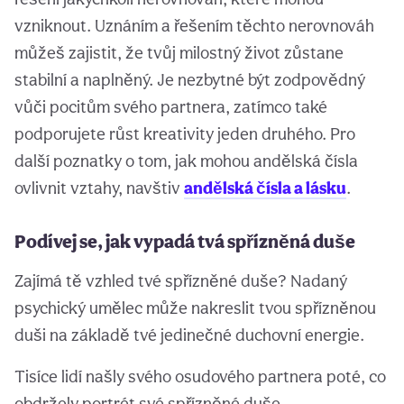
vzniknout. Uznáním a řešením těchto nerovnováh
můžeš zajistit, že tvůj milostný život zůstane
stabilní a naplněný. Je nezbytné být zodpovědný
vůči pocitům svého partnera, zatímco také
podporujete růst kreativity jeden druhého. Pro
další poznatky o tom, jak mohou andělská čísla
ovlivnit vztahy, navštiv
andělská čísla a lásku
.
Podívej se, jak vypadá tvá spřízněná duše
Zajímá tě vzhled tvé spřízněné duše? Nadaný
psychický umělec může nakreslit tvou spřízněnou
duši na základě tvé jedinečné duchovní energie.
Tisíce lidí našly svého osudového partnera poté, co
obdržely portrét své spřízněné duše.