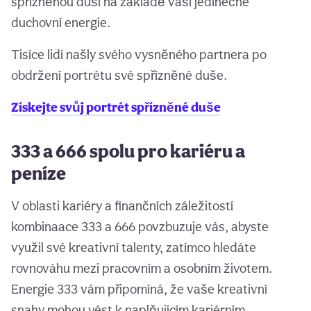
spřízněnou duši na základě vaší jedinečné
duchovní energie.
Tisíce lidí našly svého vysněného partnera po
obdržení portrétu své spřízněné duše.
Získejte svůj portrét spřízněné duše
333 a 666 spolu pro kariéru a
peníze
V oblasti kariéry a finančních záležitostí
kombinaace 333 a 666 povzbuzuje vás, abyste
využil své kreativní talenty, zatímco hledáte
rovnováhu mezi pracovním a osobním životem.
Energie 333 vám připomíná, že vaše kreativní
snahy mohou vést k naplňujícím kariérním