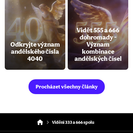
Vidět 555 a 666
dohromady -
Odkryjte význam
Význam
andělského čísla
kombinace
4040
andělských čísel
Procházet všechny články
Vidění 333 a 666 spolu