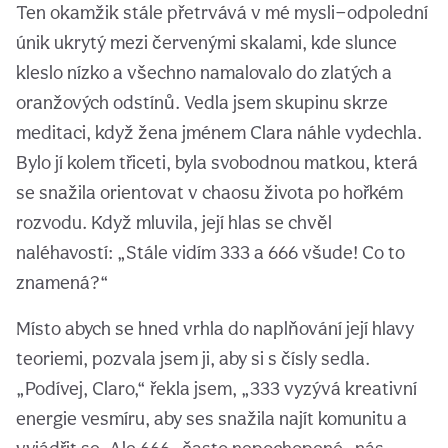
Ten okamžik stále přetrvává v mé mysli—odpolední
únik ukrytý mezi červenými skalami, kde slunce
kleslo nízko a všechno namalovalo do zlatých a
oranžových odstínů. Vedla jsem skupinu skrze
meditaci, když žena jménem Clara náhle vydechla.
Bylo jí kolem třiceti, byla svobodnou matkou, která
se snažila orientovat v chaosu života po hořkém
rozvodu. Když mluvila, její hlas se chvěl
naléhavostí: „Stále vidím 333 a 666 všude! Co to
znamená?“
Místo abych se hned vrhla do naplňování její hlavy
teoriemi, pozvala jsem ji, aby si s čísly sedla.
„Podívej, Claro,“ řekla jsem, „333 vyzývá kreativní
energie vesmíru, aby ses snažila najít komunitu a