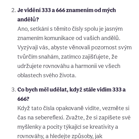
Je vidění 333 a 666 znamením od mých
andělů?
Ano, setkání s těmito čísly spolu je jasným
znamením komunikace od vašich andělů.
Vyzývají vás, abyste věnovali pozornost svým
tvůrčím snahám, zatímco zajišťujete, že
udržujete rovnováhu a harmonii ve všech
oblastech svého života.
Co bych měl udělat, když stále vidím 333 a
666?
Když tato čísla opakovaně vidíte, vezměte si
čas na sebereflexi. Zvažte, že si zapíšete své
myšlenky a pocity týkající se kreativity a
rovnováhy, a hledejte způsoby, jak