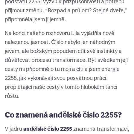
podstatu 2255: výzvu k přizpůsobivosti a potřebu
přijmout změnu. “Rozpad a průlom? Stejné dveře,”
připomněla jsem jí jemně.
Na konci našeho rozhovoru Lila vyjádřila nově
nalezenou jasnost. Číslo nebylo jen náhodným
jevem, ale božským popudem ctít své instinkty a
důvěřovat procesu transformace. Být svědkem její
cesty mi připomnělo tu moji a cítila jsem energie
2255, jak vykonávají svou posvátnou práci,
proplétající naše cesty v tomto hlubokém tanci
růstu.
Co znamená andělské číslo 2255?
V jádru
andělské číslo 2255
znamená transformaci,