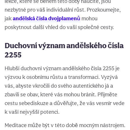
lekce, které se během této doby naučíte, jsou
nezbytné pro váš individuální růst. Prozkoumejte,
jak
andělská čísla dvojplamenů
mohou
poskytnout další vhled do vaší společné cesty.
Duchovní význam andělského čísla
2255
Hlubší duchovní význam andělského čísla 2255 je
výzvou k osobnímu růstu a transformaci. Vyzývá
vás, abyste vkročili do svého autentického já a
zbavili se obav, které vás mohou bránit. Přijměte
cestu sebediskuze a důvěřujte, že vás vesmír vede
k vaší nejvyšší potenci.
Meditace může být v této době mocným nástrojem.