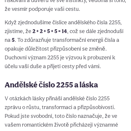
riskování a důvěru ve své instinkty, vědoma si toho,
že vesmír podporuje vaši cestu.
Když zjednodušíme číslice andělského čísla 2255,
zjistíme, že
2 + 2 + 5 + 5 = 14
, což se dále zjednoduší
na
5
. To zdůrazňuje transformační energii čísla a
opakuje důležitost přizpůsobení se změně.
Duchovní význam 2255 je výzvou k probuzení k
účelu vaší duše a přijetí cesty před vámi.
Andělské číslo 2255 a láska
V otázkách lásky přináší andělské číslo 2255
zprávu o růstu, transformaci a přizpůsobivosti.
Pokud jste svobodní, toto číslo naznačuje, že ve
vašem romantickém životě přicházejí významné