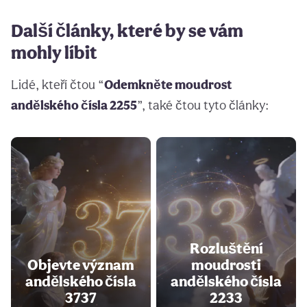
Další články, které by se vám
mohly líbit
Lidé, kteří čtou “
Odemkněte moudrost
andělského čísla 2255
”, také čtou tyto články:
Rozluštění
Objevte význam
moudrosti
andělského čísla
andělského čísla
3737
2233