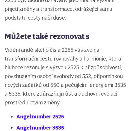
2255 byly dlouho uznávány jako mocná výzva k
přijetí změny a transformace, odrážející samu
podstatu cesty naší duše.
Můžete také rezonovat s
Vidění andělského čísla 2255 vás zve na
transformační cestu rovnováhy a harmonie, která
hluboce rezonuje s výzvou 2525 k přizpůsobivosti,
povzbuzením osobní svobody od 552, připomínkou
nových začátků od 550 a pečujícími energiemi 3535
a 5335, které zdůrazňují růst a duchovní evoluci
prostřednictvím změny.
Angel number 2525
Angel number 3535