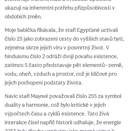
ukazují na inherentní potřebu přizpůsobivosti v
obdobích změn.
Moje babička říkávala, že staří Egypťané uctívali
číslo 25 jako zobrazení cesty do vyšších stavů bytí,
zejména skrze jejich víru v posmrtný život. V
hinduismu číslo 2 odráží dvojí povahu existence,
zatímco 5 často představuje pět elementů—země,
vodu, oheň, vzduch a prostor, což je klíčové pro
jejich pochopení podstaty života.
Navíc staří Mayové považovali číslo 255 za symbol
duality a harmonie, což bylo kritické v jejich
výpočtech času a cyklů existence. Tato živá
interakce čísel napříč historií odhaluje, že energie