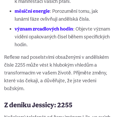
k manifestaci vašich přání.
měsíční energie
: Porozumění tomu, jak
lunární fáze ovlivňují andělská čísla.
význam zrcadlových hodin
: Objevte význam
vidění opakovaných čísel během specifických
hodin.
Reflexe nad poselstvími obsaženými v andělském
čísle 2255 může vést k hlubokým vhledům a
transformacím ve vašem životě. Přijměte změny,
které vás čekají, a důvěřujte, že jste vedeni
božským.
Z deníku Jessicy: 2255