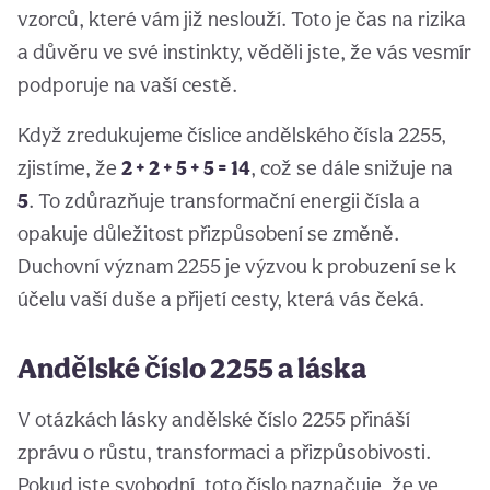
vzorců, které vám již neslouží. Toto je čas na rizika
a důvěru ve své instinkty, věděli jste, že vás vesmír
podporuje na vaší cestě.
Když zredukujeme číslice andělského čísla 2255,
zjistíme, že
2 + 2 + 5 + 5 = 14
, což se dále snižuje na
5
. To zdůrazňuje transformační energii čísla a
opakuje důležitost přizpůsobení se změně.
Duchovní význam 2255 je výzvou k probuzení se k
účelu vaší duše a přijetí cesty, která vás čeká.
Andělské číslo 2255 a láska
V otázkách lásky andělské číslo 2255 přináší
zprávu o růstu, transformaci a přizpůsobivosti.
Pokud jste svobodní, toto číslo naznačuje, že ve