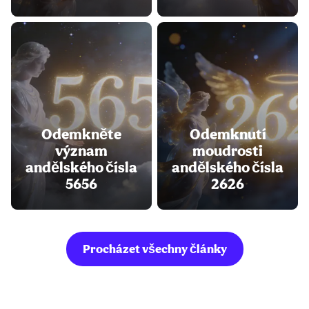
Odemkněte
Odemknutí
význam
moudrosti
andělského čísla
andělského čísla
5656
2626
Procházet všechny články