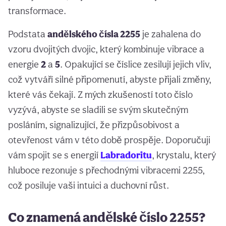
transformace.
Podstata
andělského čísla 2255
je zahalena do
vzoru dvojitých dvojic, který kombinuje vibrace a
energie
2
a
5
. Opakující se číslice zesilují jejich vliv,
což vytváří silné připomenutí, abyste přijali změny,
které vás čekají. Z mých zkušeností toto číslo
vyzývá, abyste se sladili se svým skutečným
posláním, signalizující, že přizpůsobivost a
otevřenost vám v této době prospěje. Doporučuji
vám spojit se s energií
Labradoritu
, krystalu, který
hluboce rezonuje s přechodnými vibracemi 2255,
což posiluje vaši intuici a duchovní růst.
Co znamená andělské číslo 2255?