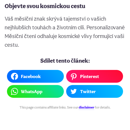
Objevte svou kosmickou cestu
Váš měsíční znak skrývá tajemství o vašich
nejhlubších touhách a životním cíli. Personalizované
Měsíční čtení odhaluje kosmické vlivy formující vaši
cestu.
Sdílet tento článek:
Facebook
Pinterest
WhatsApp
Twitter
This page contains affiliate links. See our
disclaimer
for details.