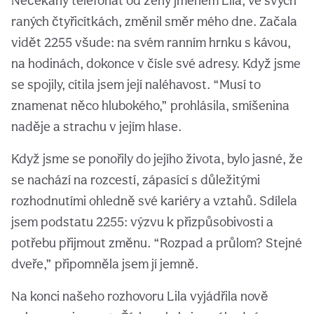
Nečekaný telefonát od ženy jménem Lila, ve svých
raných čtyřicítkách, změnil směr mého dne. Začala
vidět 2255 všude: na svém ranním hrnku s kávou,
na hodinách, dokonce v čísle své adresy. Když jsme
se spojily, cítila jsem její naléhavost. “Musí to
znamenat něco hlubokého,” prohlásila, smíšenina
naděje a strachu v jejím hlase.
Když jsme se ponořily do jejího života, bylo jasné, že
se nachází na rozcestí, zápasící s důležitými
rozhodnutími ohledně své kariéry a vztahů. Sdílela
jsem podstatu 2255: výzvu k přizpůsobivosti a
potřebu přijmout změnu. “Rozpad a průlom? Stejné
dveře,” připomněla jsem jí jemně.
Na konci našeho rozhovoru Lila vyjádřila nově