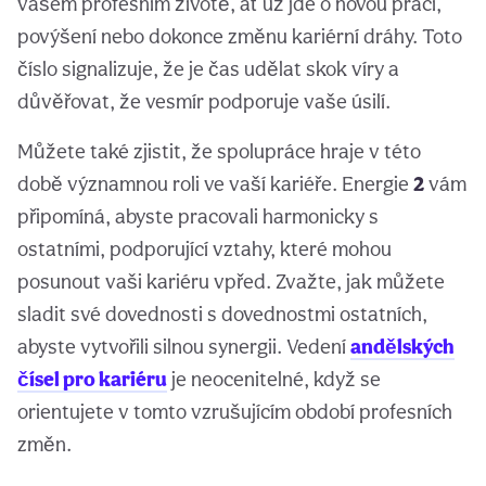
vašem profesním životě, ať už jde o novou práci,
povýšení nebo dokonce změnu kariérní dráhy. Toto
číslo signalizuje, že je čas udělat skok víry a
důvěřovat, že vesmír podporuje vaše úsilí.
Můžete také zjistit, že spolupráce hraje v této
době významnou roli ve vaší kariéře. Energie
2
vám
připomíná, abyste pracovali harmonicky s
ostatními, podporující vztahy, které mohou
posunout vaši kariéru vpřed. Zvažte, jak můžete
sladit své dovednosti s dovednostmi ostatních,
abyste vytvořili silnou synergii. Vedení
andělských
čísel pro kariéru
je neocenitelné, když se
orientujete v tomto vzrušujícím období profesních
změn.