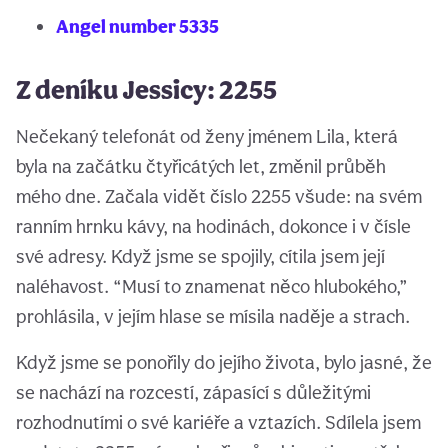
Angel number 5335
Z deníku Jessicy: 2255
Nečekaný telefonát od ženy jménem Lila, která
byla na začátku čtyřicátých let, změnil průběh
mého dne. Začala vidět číslo 2255 všude: na svém
ranním hrnku kávy, na hodinách, dokonce i v čísle
své adresy. Když jsme se spojily, cítila jsem její
naléhavost. “Musí to znamenat něco hlubokého,”
prohlásila, v jejím hlase se mísila naděje a strach.
Když jsme se ponořily do jejího života, bylo jasné, že
se nachází na rozcestí, zápasící s důležitými
rozhodnutími o své kariéře a vztazích. Sdílela jsem