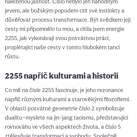
nalezenou jasnost. Číslo nebylo jen náhodným
jevem, ale božským popudem ctít své instinkty a
důvěřovat procesu transformace. Být svědkem její
cesty mi připomnělo tu mou, a cítila jsem energie
2255, jak vykonávají svou posvátnou práci,
proplétající naše cesty v tomto hlubokém tanci
růstu.
2255 napříč kulturami a historií
Co mě na čísle 2255 fascinuje, je jeho rezonance
napříč různými kulturami a starověkými filozofiemi.
V oblasti posvátné geometrie číslo 2 symbolizuje
dualitu—myslete na jin-jang taoismu, představující
rovnováhu ve všech aspektech života, a číslo 5
ztělesňuje transformaci a svobodu. Společně