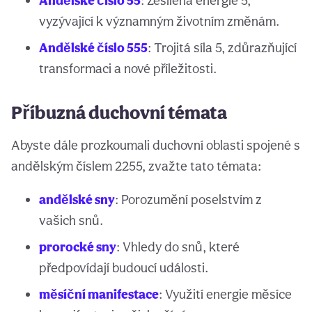
Andělské číslo 55
: Zesílená energie 5,
vyzývající k významným životním změnám.
Andělské číslo 555
: Trojitá síla 5, zdůrazňující
transformaci a nové příležitosti.
Příbuzná duchovní témata
Abyste dále prozkoumali duchovní oblasti spojené s
andělským číslem 2255, zvažte tato témata:
andělské sny
: Porozumění poselstvím z
vašich snů.
prorocké sny
: Vhledy do snů, které
předpovídají budoucí události.
měsíční manifestace
: Využití energie měsíce