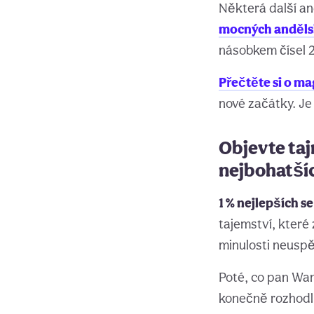
Některá další an
mocných andělský
násobkem čísel 2 
Přečtěte si o ma
nové začátky. Je 
Objevte taj
nejbohatšíc
1 % nejlepších se
tajemství, které 
minulosti neuspěl
Poté, co pan Wang
konečně rozhodl 