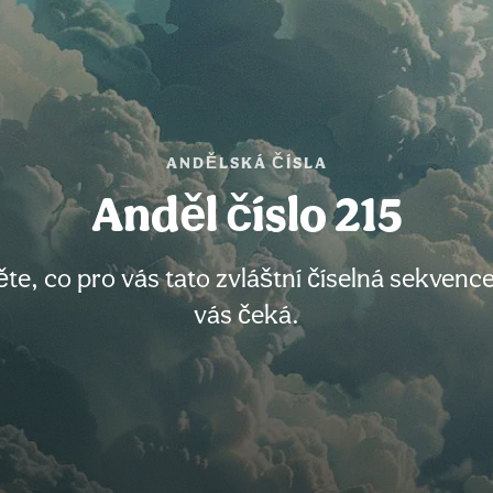
ANDĚLSKÁ ČÍSLA
Anděl číslo 215
těte, co pro vás tato zvláštní číselná sekve
vás čeká.