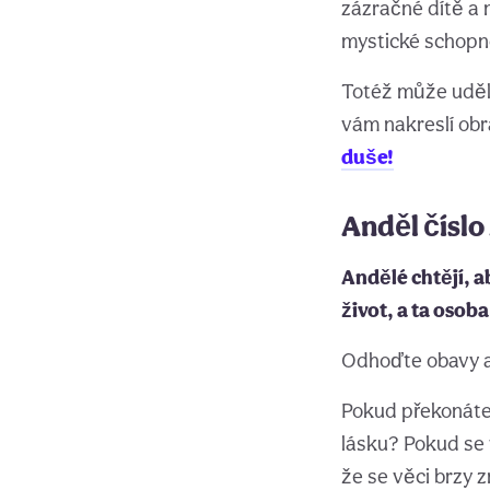
zázračné dítě a 
mystické schopnos
Totéž může uděl
vám nakreslí ob
duše!
Anděl číslo
Andělé chtějí, a
život, a ta osoba
Odhoďte obavy a
Pokud překonáte 
lásku? Pokud se 
že se věci brzy 