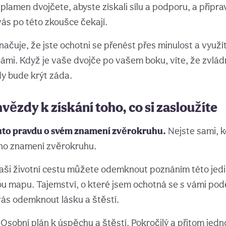
plamen dvojčete, abyste získali sílu a podporu, a připra
vás po této zkoušce čekají.
ačuje, že jste ochotni se přenést přes minulost a využít 
vámi. Když je vaše dvojče po vašem boku, víte, že zvládn
y bude krýt záda.
hvězdy k získání toho, co si zasloužíte
 tuto pravdu o svém znamení zvěrokruhu.
Nejste sami, kd
ho znamení zvěrokruhu.
Vaši životní cestu můžete odemknout poznáním této jed
u mapu. Tajemství, o které jsem ochotná se s vámi pod
vás odemknout lásku a štěstí.
 Osobní plán k úspěchu a štěstí. Pokročilý a přitom jed