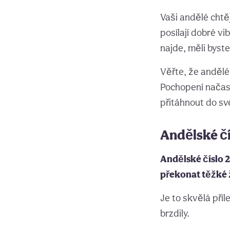
Vaši andělé chtě
posílají dobré vi
najde, měli byst
Věřte, že andělé
Pochopení načas
přitáhnout do sv
Andělské čí
Andělské číslo 
překonat těžké 
Je to skvělá příl
brzdily.