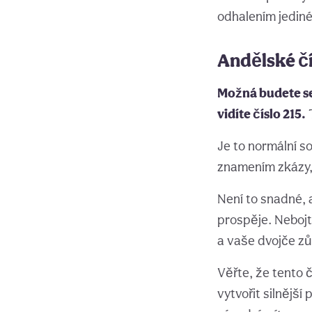
odhalením jedin
Andělské čí
Možná budete se
vidíte číslo 215.
T
Je to normální s
znamením zkázy, al
Není to snadné,
prospěje. Nebojt
a vaše dvojče zů
Věřte, že tento 
vytvořit silnějš