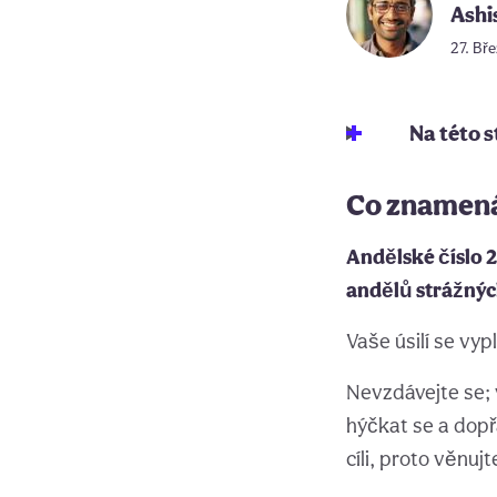
Ashi
27. Bře
Na této 
Co znamená
Andělské číslo 2
andělů strážnýc
Vaše úsilí se vy
Nevzdávejte se; 
hýčkat se a dop
cíli, proto věnuj