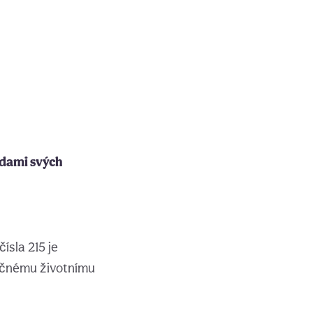
radami svých
ísla 215 je
ečnému životnímu