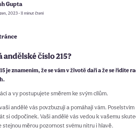
sh Gupta
zen, 2023 • 11 minut čtení
stránce
 andělské číslo 215?
15 je znamením, že se vám v životě daří a že se řídíte 
h.
plácí a vy postupujete směrem ke svým cílům.
vaši andělé vás povzbuzují a pomáhají vám. Poselstvím č
řát si odpočinek. Vaši andělé vás vedou k vašemu skut
te stejnou měrou pozornost svému nitru i hlavě.