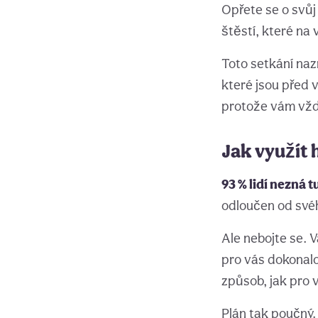
Opřete se o svůj 
štěstí, které na 
Toto setkání nazn
které jsou před 
protože vám vžd
Jak využít 
93 % lidí nezná
odloučen od své
Ale nebojte se. 
pro vás dokonalo
způsob, jak pro 
Plán tak poučný.