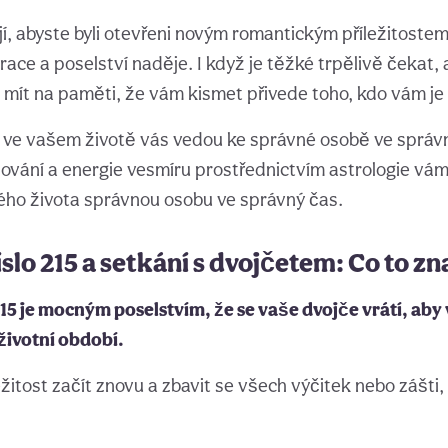
jí, abyste byli otevřeni novým romantickým příležitoste
brace a poselství naděje. I když je těžké trpělivě čekat, 
e mít na paměti, že vám kismet přivede toho, kdo vám je
 ve vašem životě vás vedou ke správné osobě ve správ
ování a energie vesmíru prostřednictvím astrologie v
ého života správnou osobu ve správný čas.
slo 215 a setkání s dvojčetem: Co to 
215 je mocným poselstvím, že se vaše dvojče vrátí, a
životní období.
ežitost začít znovu a zbavit se všech výčitek nebo zášti,