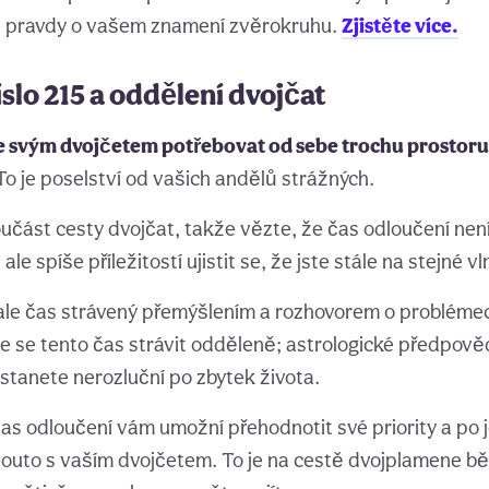
é pravdy o vašem znamení zvěrokruhu.
Zjistěte více.
slo 215 a oddělení dvojčat
 svým dvojčetem potřebovat od sebe trochu prostoru
o je poselství od vašich andělů strážných.
oučást cesty dvojčat, takže vězte, že čas odloučení nen
e spíše příležitostí ujistit se, že jste stále na stejné vl
 ale čas strávený přemýšlením a rozhovorem o problém
e se tento čas strávit odděleně; astrologické předpověd
stanete nerozluční po zbytek života.
čas odloučení vám umožní přehodnotit své priority a po 
í pouto s vaším dvojčetem. To je na cestě dvojplamene bě