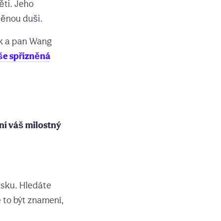
ěti. Jeho
něnou duši.
ek a pan Wang
aše spřízněná
ní váš milostný
ásku. Hledáte
 to být znamení,