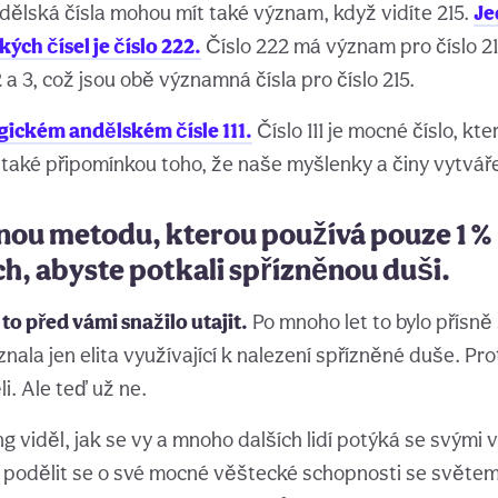
dělská čísla mohou mít také význam, když vidíte 215.
Je
ch čísel je číslo 222.
Číslo 222 má význam pro číslo 21
a 3, což jsou obě významná čísla pro číslo 215.
gickém andělském čísle 111.
Číslo 111 je mocné číslo, kt
také připomínkou toho, že naše myšlenky a činy vytvářejí
nou metodu, kterou používá pouze 1 %
h, abyste potkali spřízněnou duši.
 to před vámi snažilo utajit.
Po mnoho let to bylo přísně
znala jen elita využívající k nalezení spřízněné duše. Pro
i. Ale teď už ne.
 viděl, jak se vy a mnoho dalších lidí potýká se svými v
podělit se o své mocné věštecké schopnosti se světem.