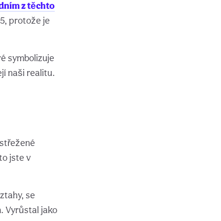
dním z těchto
5, protože je
eré symbolizuje
 naši realitu.
 střežené
to jste v
ztahy, se
 Vyrůstal jako