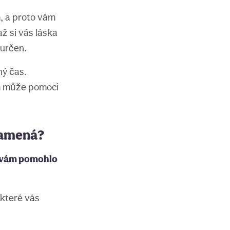
m, a proto vám
až si vás láska
 určen.
ný čas.
ám může pomoci
znamená?
by vám pomohlo
 které vás