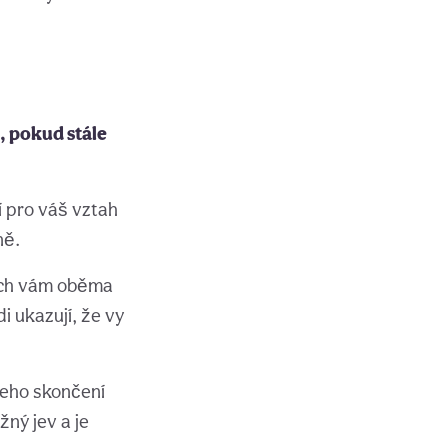
, pokud stále
í pro váš vztah
ně.
ech vám oběma
i ukazují, že vy
jeho skončení
žný jev a je