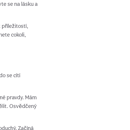
vte se na lásku a
příležitostí,
ete cokoli,
o se cítí
iné pravdy. Mám
ělit. Osvědčený
noduchý. Začíná