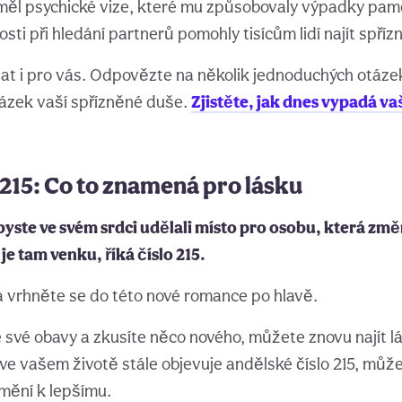
měl psychické vize, které mu způsobovaly výpadky pam
ti při hledání partnerů pomohly tisícům lidí najít spříz
at i pro vás. Odpovězte na několik jednoduchých otáz
rázek vaší spřízněné duše.
Zjistěte, jak dnes vypadá v
 215: Co to znamená pro lásku
byste ve svém srdci udělali místo pro osobu, která změ
 je tam venku, říká číslo 215.
 vrhněte se do této nové romance po hlavě.
své obavy a zkusíte něco nového, můžete znovu najít l
ve vašem životě stále objevuje andělské číslo 215, může
změní k lepšímu.