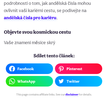
podrobností o tom, jak andělská čísla mohou
ovlivnit vaši kariérní cestu, se podívejte na
andělská čísla pro kariéru
.
Objevte svou kosmickou cestu
Vaše znamení měsíce skrý
Sdílet tento článek:
Facebook
Pinterest
WhatsApp
Twitter
This page contains affiliate links. See our
disclaimer
for details.