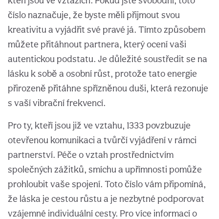
kteří jsou ve vztazích. Pokud jste svobodní, toto
číslo naznačuje, že byste měli přijmout svou
kreativitu a vyjádřit své pravé já. Tímto způsobem
můžete přitáhnout partnera, který ocení vaši
autentickou podstatu. Je důležité soustředit se na
lásku k sobě a osobní růst, protože tato energie
přirozeně přitáhne spřízněnou duši, která rezonuje
s vaší vibrační frekvencí.
Pro ty, kteří jsou již ve vztahu, 1333 povzbuzuje
otevřenou komunikaci a tvůrčí vyjádření v rámci
partnerství. Péče o vztah prostřednictvím
společných zážitků, smíchu a upřímnosti pomůže
prohloubit vaše spojení. Toto číslo vám připomíná,
že láska je cestou růstu a je nezbytné podporovat
vzájemné individuální cesty. Pro více informací o