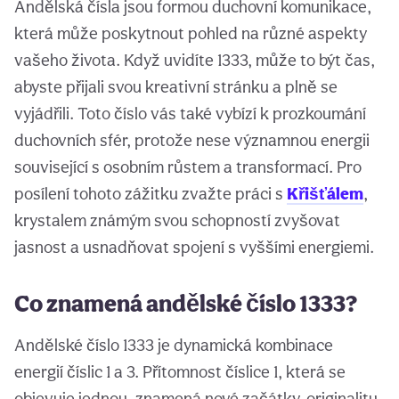
Andělská čísla jsou formou duchovní komunikace,
která může poskytnout pohled na různé aspekty
vašeho života. Když uvidíte 1333, může to být čas,
abyste přijali svou kreativní stránku a plně se
vyjádřili. Toto číslo vás také vybízí k prozkoumání
duchovních sfér, protože nese významnou energii
související s osobním růstem a transformací. Pro
posílení tohoto zážitku zvažte práci s
Křišťálem
,
krystalem známým svou schopností zvyšovat
jasnost a usnadňovat spojení s vyššími energiemi.
Co znamená andělské číslo 1333?
Andělské číslo 1333 je dynamická kombinace
energií číslic 1 a 3. Přítomnost číslice 1, která se
objevuje jednou, znamená nové začátky, originalitu