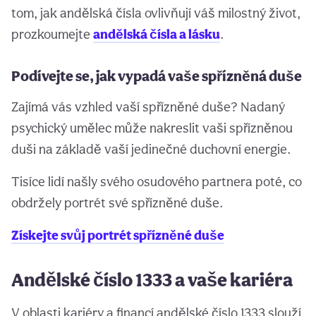
tom, jak andělská čísla ovlivňují váš milostný život,
prozkoumejte
andělská čísla a lásku
.
Podívejte se, jak vypadá vaše spřízněná duše
Zajímá vás vzhled vaší spřízněné duše? Nadaný
psychický umělec může nakreslit vaši spřízněnou
duši na základě vaší jedinečné duchovní energie.
Tisíce lidí našly svého osudového partnera poté, co
obdržely portrét své spřízněné duše.
Získejte svůj portrét spřízněné duše
Andělské číslo 1333 a vaše kariéra
V oblasti kariéry a financí andělské číslo 1333 slouží