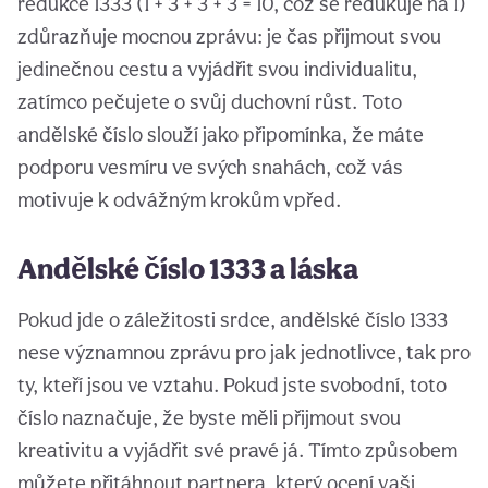
redukce 1333 (1 + 3 + 3 + 3 = 10, což se redukuje na 1)
zdůrazňuje mocnou zprávu: je čas přijmout svou
jedinečnou cestu a vyjádřit svou individualitu,
zatímco pečujete o svůj duchovní růst. Toto
andělské číslo slouží jako připomínka, že máte
podporu vesmíru ve svých snahách, což vás
motivuje k odvážným krokům vpřed.
Andělské číslo 1333 a láska
Pokud jde o záležitosti srdce, andělské číslo 1333
nese významnou zprávu pro jak jednotlivce, tak pro
ty, kteří jsou ve vztahu. Pokud jste svobodní, toto
číslo naznačuje, že byste měli přijmout svou
kreativitu a vyjádřit své pravé já. Tímto způsobem
můžete přitáhnout partnera, který ocení vaši