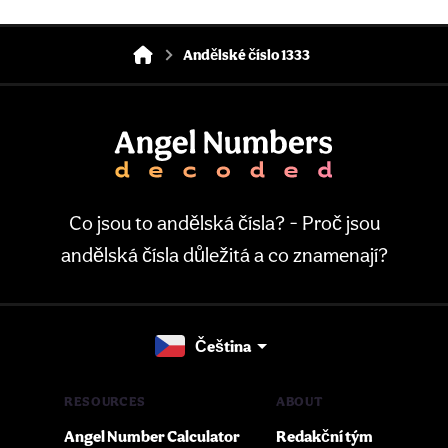
Andělské číslo 1333
Co jsou to andělská čísla? - Proč jsou
andělská čísla důležitá a co znamenají?
Čeština
RESOURCES
ABOUT
Angel Number Calculator
Redakční tým