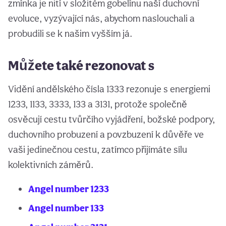
zmínka je nití v složitém gobelínu naší duchovní
evoluce, vyzývající nás, abychom naslouchali a
probudili se k našim vyšším já.
Můžete také rezonovat s
Vidění andělského čísla 1333 rezonuje s energiemi
1233, 1133, 3333, 133 a 3131, protože společně
osvěcují cestu tvůrčího vyjádření, božské podpory,
duchovního probuzení a povzbuzení k důvěře ve
vaši jedinečnou cestu, zatímco přijímáte sílu
kolektivních záměrů.
Angel number 1233
Angel number 133