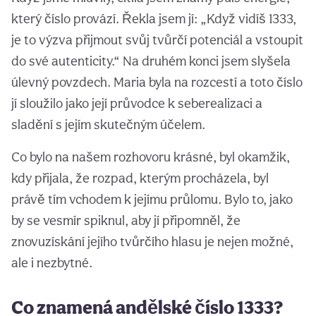
který číslo provází. Řekla jsem jí: „Když vidíš 1333,
je to výzva přijmout svůj tvůrčí potenciál a vstoupit
do své autenticity.“ Na druhém konci jsem slyšela
úlevný povzdech. Maria byla na rozcestí a toto číslo
jí sloužilo jako její průvodce k seberealizaci a
sladění s jejím skutečným účelem.
Co bylo na našem rozhovoru krásné, byl okamžik,
kdy přijala, že rozpad, kterým procházela, byl
právě tím vchodem k jejímu průlomu. Bylo to, jako
by se vesmír spiknul, aby jí připomněl, že
znovuzískání jejího tvůrčího hlasu je nejen možné,
ale i nezbytné.
Co znamená andělské číslo 1333?