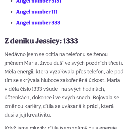
Angel number 3131
Angel number 111
Angel number 333
Z deníku Jessicy: 1333
Nedávno jsem se ocitla na telefonu se ženou
jménem Maria, živou duší ve svých pozdních třiceti.
Měla energii, která vyzařovala přes telefon, ale pod
tím se skrývala hluboce zakořeněná úzkost. Maria
viděla číslo 1333 všude—na svých hodinách,
účtenkách, dokonce i ve svých snech. Bojovala se
změnou kariéry, cítila se uvázaná k práci, která
dusila její kreativitu.
Když jsme mluvily, cítila jsem známý puls energie,