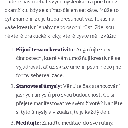
budete naslouchat svým myšlenkám a pocitům v
okamžiku, kdy se s tímto číslem setkáte. Může to
být znamení, že je třeba přesunout váš fokus na
vaše kreativní snahy nebo osobní růst. Zde jsou
některé praktické kroky, které byste měli zvážit:
Přijměte svou kreativitu
: Angažujte se v
činnostech, které vám umožňují kreativně se
vyjadřovat, ať už skrze umění, psaní nebo jiné
formy seberealizace.
Stanovte si úmysly
: Věnujte čas stanovování
jasných úmyslů pro svou budoucnost. Co si
přejete manifestovat ve svém životě? Napište
si tyto úmysly a vizualizujte je každý den.
Meditujte
: Zařaďte meditaci do své rutiny,