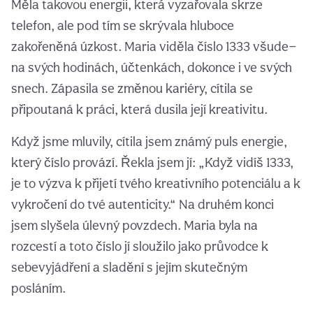
Měla takovou energii, která vyzařovala skrze
telefon, ale pod tím se skrývala hluboce
zakořeněná úzkost. Maria viděla číslo 1333 všude—
na svých hodinách, účtenkách, dokonce i ve svých
snech. Zápasila se změnou kariéry, cítila se
připoutaná k práci, která dusila její kreativitu.
Když jsme mluvily, cítila jsem známý puls energie,
který číslo provází. Řekla jsem jí: „Když vidíš 1333,
je to výzva k přijetí tvého kreativního potenciálu a k
vykročení do tvé autenticity.“ Na druhém konci
jsem slyšela úlevný povzdech. Maria byla na
rozcestí a toto číslo jí sloužilo jako průvodce k
sebevyjádření a sladění s jejím skutečným
posláním.