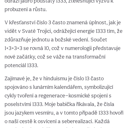
odráží jádro podstaty 1333, ztělesňující výzvu k
probuzení a růstu.
V křesťanství číslo 3 často znamená úplnost, jak je
vidět v Svaté Trojici, odrážející energie 1333 tím, že
zdůrazňuje jednotu a božské vedení. Součet
1+3+3+3 se rovná 10, což v numerologii představuje
nové začátky, což se váže na transformační
potenciál 1333.
Zajímavé je, že v hinduismu je číslo 13 často
spojováno s lunárním kalendářem, symbolizující
cykly tvoření a regenerace—kosmické spojení s
poselstvími 1333. Moje babička říkávala, že čísla
jsou jazykem vesmíru, a v tomto případě 1333 hovoří
o naší cestě k osvícení a seberealizaci. Každá