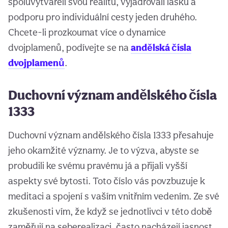
spoluvytvářeli svou realitu, vyjadřovali lásku a
podporu pro individuální cesty jeden druhého.
Chcete-li prozkoumat více o dynamice
dvojplamenů, podívejte se na
andělská čísla
dvojplamenů
.
Duchovní význam andělského čísla
1333
Duchovní význam andělského čísla 1333 přesahuje
jeho okamžité významy. Je to výzva, abyste se
probudili ke svému pravému já a přijali vyšší
aspekty své bytosti. Toto číslo vás povzbuzuje k
meditaci a spojení s vaším vnitřním vedením. Ze své
zkušenosti vím, že když se jednotlivci v této době
zaměřují na seberealizaci, často nacházejí jasnost