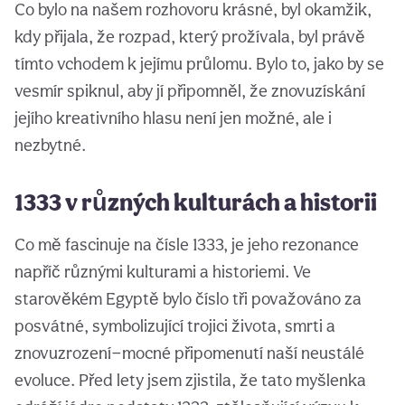
Co bylo na našem rozhovoru krásné, byl okamžik,
kdy přijala, že rozpad, který prožívala, byl právě
tímto vchodem k jejímu průlomu. Bylo to, jako by se
vesmír spiknul, aby jí připomněl, že znovuzískání
jejího kreativního hlasu není jen možné, ale i
nezbytné.
1333 v různých kulturách a historii
Co mě fascinuje na čísle 1333, je jeho rezonance
napříč různými kulturami a historiemi. Ve
starověkém Egyptě bylo číslo tři považováno za
posvátné, symbolizující trojici života, smrti a
znovuzrození—mocné připomenutí naší neustálé
evoluce. Před lety jsem zjistila, že tato myšlenka