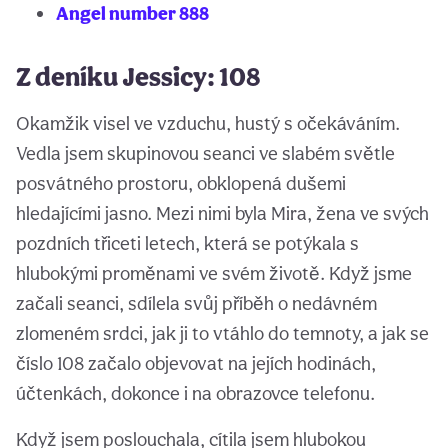
Angel number 888
Z deníku Jessicy: 108
Okamžik visel ve vzduchu, hustý s očekáváním.
Vedla jsem skupinovou seanci ve slabém světle
posvátného prostoru, obklopená dušemi
hledajícími jasno. Mezi nimi byla Mira, žena ve svých
pozdních třiceti letech, která se potýkala s
hlubokými proměnami ve svém životě. Když jsme
začali seanci, sdílela svůj příběh o nedávném
zlomeném srdci, jak ji to vtáhlo do temnoty, a jak se
číslo 108 začalo objevovat na jejích hodinách,
účtenkách, dokonce i na obrazovce telefonu.
Když jsem poslouchala, cítila jsem hlubokou