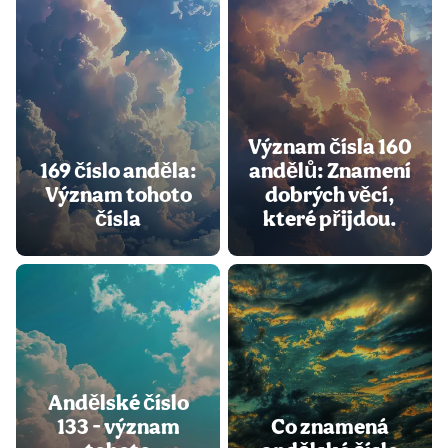
Význam čísla 160
169 číslo anděla:
andělů: Znamení
Význam tohoto
dobrých věcí,
čísla
které přijdou.
Andělské číslo
133 - význam
Co znamená