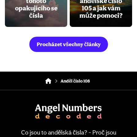
tohoto
andělské číslo
opakujícího se
105 a jak vám
čísla
může pomoci?
Procházet všechny články
Anděl číslo 108
Co jsou to andělská čísla? - Proč jsou