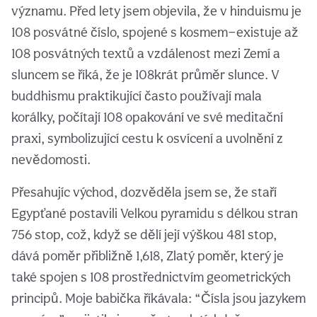
významu. Před lety jsem objevila, že v hinduismu je
108 posvátné číslo, spojené s kosmem—existuje až
108 posvátných textů a vzdálenost mezi Zemí a
sluncem se říká, že je 108krát průměr slunce. V
buddhismu praktikující často používají mala
korálky, počítají 108 opakování ve své meditační
praxi, symbolizující cestu k osvícení a uvolnění z
nevědomosti.
Přesahujíc východ, dozvěděla jsem se, že staří
Egypťané postavili Velkou pyramidu s délkou stran
756 stop, což, když se dělí její výškou 481 stop,
dává poměr přibližně 1,618, Zlatý poměr, který je
také spojen s 108 prostřednictvím geometrických
principů. Moje babička říkávala: “Čísla jsou jazykem