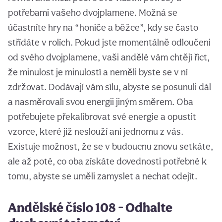
potřebami vašeho dvojplamene. Možná se
účastníte hry na “honiče a běžce”, kdy se často
střídáte v rolích. Pokud jste momentálně odloučeni
od svého dvojplamene, vaši andělé vám chtějí říct,
že minulost je minulostí a neměli byste se v ní
zdržovat. Dodávají vám sílu, abyste se posunuli dál
a nasměrovali svou energii jiným směrem. Oba
potřebujete překalibrovat své energie a opustit
vzorce, které již neslouží ani jednomu z vás.
Existuje možnost, že se v budoucnu znovu setkáte,
ale až poté, co oba získáte dovednosti potřebné k
tomu, abyste se uměli zamyslet a nechat odejít.
Andělské číslo 108 - Odhalte