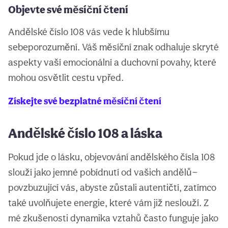
Objevte své měsíční čtení
Andělské číslo 108 vás vede k hlubšímu
sebeporozumění. Váš měsíční znak odhaluje skryté
aspekty vaší emocionální a duchovní povahy, které
mohou osvětlit cestu vpřed.
Získejte své bezplatné měsíční čtení
Andělské číslo 108 a láska
Pokud jde o lásku, objevování andělského čísla 108
slouží jako jemné pobídnutí od vašich andělů—
povzbuzující vás, abyste zůstali autentičtí, zatímco
také uvolňujete energie, které vám již neslouží. Z
mé zkušenosti dynamika vztahů často funguje jako