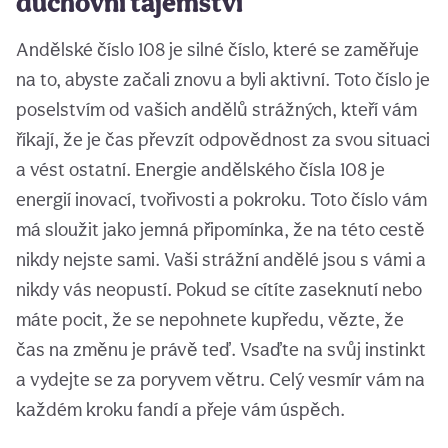
duchovní tajemství
Andělské číslo 108 je silné číslo, které se zaměřuje
na to, abyste začali znovu a byli aktivní. Toto číslo je
poselstvím od vašich andělů strážných, kteří vám
říkají, že je čas převzít odpovědnost za svou situaci
a vést ostatní. Energie andělského čísla 108 je
energií inovací, tvořivosti a pokroku. Toto číslo vám
má sloužit jako jemná připomínka, že na této cestě
nikdy nejste sami. Vaši strážní andělé jsou s vámi a
nikdy vás neopustí. Pokud se cítíte zaseknutí nebo
máte pocit, že se nepohnete kupředu, vězte, že
čas na změnu je právě teď. Vsaďte na svůj instinkt
a vydejte se za poryvem větru. Celý vesmír vám na
každém kroku fandí a přeje vám úspěch.