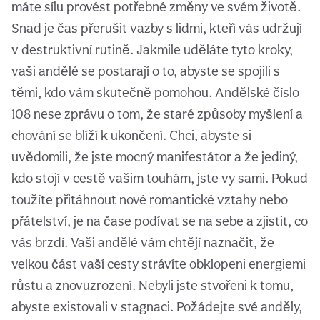
máte sílu provést potřebné změny ve svém životě.
Snad je čas přerušit vazby s lidmi, kteří vás udržují
v destruktivní rutině. Jakmile uděláte tyto kroky,
vaši andělé se postarají o to, abyste se spojili s
těmi, kdo vám skutečně pomohou. Andělské číslo
108 nese zprávu o tom, že staré způsoby myšlení a
chování se blíží k ukončení. Chci, abyste si
uvědomili, že jste mocný manifestátor a že jediný,
kdo stojí v cestě vašim touhám, jste vy sami. Pokud
toužíte přitáhnout nové romantické vztahy nebo
přátelství, je na čase podívat se na sebe a zjistit, co
vás brzdí. Vaši andělé vám chtějí naznačit, že
velkou část vaší cesty strávíte obklopeni energiemi
růstu a znovuzrození. Nebyli jste stvořeni k tomu,
abyste existovali v stagnaci. Požádejte své anděly,