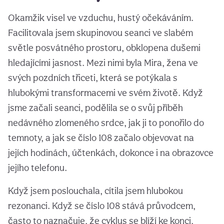
Okamžik visel ve vzduchu, hustý očekáváním.
Facilitovala jsem skupinovou seanci ve slabém
světle posvátného prostoru, obklopena dušemi
hledajícími jasnost. Mezi nimi byla Mira, žena ve
svých pozdních třiceti, která se potýkala s
hlubokými transformacemi ve svém životě. Když
jsme začali seanci, podělila se o svůj příběh
nedávného zlomeného srdce, jak ji to ponořilo do
temnoty, a jak se číslo 108 začalo objevovat na
jejích hodinách, účtenkách, dokonce i na obrazovce
jejího telefonu.
Když jsem poslouchala, cítila jsem hlubokou
rezonanci. Když se číslo 108 stává průvodcem,
často to naznačuje, že cyklus se blíží ke konci,