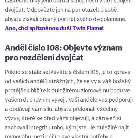
částečně díky jeho daru a schopnosti vidět spojení
dvojčat. Odpovězte jen na pár otázek o sobě,
abyste získali přesný portrét svého dvojplamene.
Ano, chci spřízněnou duši Twin Flame!
Anděl číslo 108: Objevte význam
pro rozdělení dvojčat
Pokud se stále setkáváte s číslem 108, je to zpráva
od vašich andělů strážných, že se vy a váš božský
protějšek blížíte k důležitému zlomovému bodu ve
vašem duchovním vývoji. Vaši andělé vás podporují
a dodávají vám sílu, abyste překonali všechny
výzvy, které se před vámi objevují, a zároveň si
zachovali integritu toho, kým jste. Je důležité najít
rovnováhu mezi péčí o své vlastní potřeby a