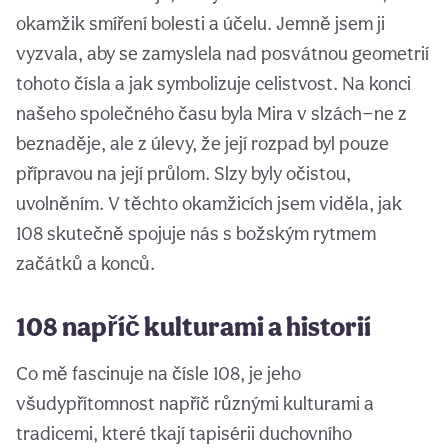
okamžik smíření bolesti a účelu. Jemně jsem ji
vyzvala, aby se zamyslela nad posvátnou geometrií
tohoto čísla a jak symbolizuje celistvost. Na konci
našeho společného času byla Mira v slzách—ne z
beznaděje, ale z úlevy, že její rozpad byl pouze
přípravou na její průlom. Slzy byly očistou,
uvolněním. V těchto okamžicích jsem viděla, jak
108 skutečně spojuje nás s božským rytmem
začátků a konců.
108 napříč kulturami a historií
Co mě fascinuje na čísle 108, je jeho
všudypřítomnost napříč různými kulturami a
tradicemi, které tkají tapisérii duchovního