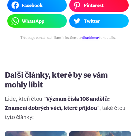
Facebook
Pinterest
WhatsApp
Twitter
This page contains affiliate links. See our
disclaimer
for details.
Další články, které by se vám
mohly líbit
Lidé, kteří čtou “
Význam čísla 108 andělů:
Znamení dobrých věcí, které přijdou
”, také čtou
tyto články: