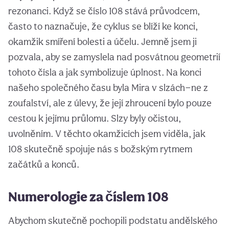
rezonanci. Když se číslo 108 stává průvodcem,
často to naznačuje, že cyklus se blíží ke konci,
okamžik smíření bolesti a účelu. Jemně jsem ji
pozvala, aby se zamyslela nad posvátnou geometrií
tohoto čísla a jak symbolizuje úplnost. Na konci
našeho společného času byla Mira v slzách—ne z
zoufalství, ale z úlevy, že její zhroucení bylo pouze
cestou k jejímu průlomu. Slzy byly očistou,
uvolněním. V těchto okamžicích jsem viděla, jak
108 skutečně spojuje nás s božským rytmem
začátků a konců.
Numerologie za číslem 108
Abychom skutečně pochopili podstatu andělského