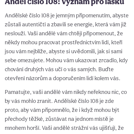
Anděl číslo 108: Význam pro lásku
Andělské číslo 108 je jemným připomenutím, abyste
zůstali autentičtí a zbavili se energie, která vám již
neslouží. Vaši andělé vám chtějí připomenout, že
někdy mohou pracovat prostřednictvím lidí, kteří
jsou vám nejblíže, abyste si uvědomili, jak si sami
sebe omezujete. Mohou vám ukazovat zrcadlo, kdy
chování druhých vás učí o vás samých. Buďte
otevření názorům a doporučením lidí kolem vás.
Pamatujte, vaši andělé vám nikdy neřeknou nic, co
by vás mohlo zranit. Andělské číslo 108 je zde
proto, aby vám připomnělo, že i když mohou být
přechody těžké, zůstávat na jednom místě je
mnohem horší. Vaši andělé strážní vás ujišťují, že