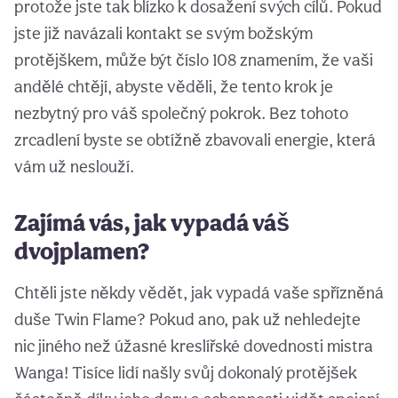
protože jste tak blízko k dosažení svých cílů. Pokud
jste již navázali kontakt se svým božským
protějškem, může být číslo 108 znamením, že vaši
andělé chtějí, abyste věděli, že tento krok je
nezbytný pro váš společný pokrok. Bez tohoto
zrcadlení byste se obtížně zbavovali energie, která
vám už neslouží.
Zajímá vás, jak vypadá váš
dvojplamen?
Chtěli jste někdy vědět, jak vypadá vaše spřízněná
duše Twin Flame? Pokud ano, pak už nehledejte
nic jiného než úžasné kreslířské dovednosti mistra
Wanga! Tisíce lidí našly svůj dokonalý protějšek