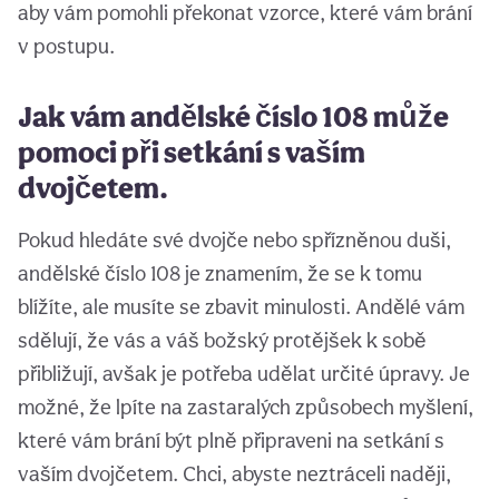
aby vám pomohli překonat vzorce, které vám brání
v postupu.
Jak vám andělské číslo 108 může
pomoci při setkání s vaším
dvojčetem.
Pokud hledáte své dvojče nebo spřízněnou duši,
andělské číslo 108 je znamením, že se k tomu
blížíte, ale musíte se zbavit minulosti. Andělé vám
sdělují, že vás a váš božský protějšek k sobě
přibližují, avšak je potřeba udělat určité úpravy. Je
možné, že lpíte na zastaralých způsobech myšlení,
které vám brání být plně připraveni na setkání s
vaším dvojčetem. Chci, abyste neztráceli naději,