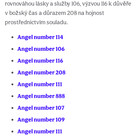
rovnováhou lásky a služby 106, výzvou 116 k důvěře
v božský čas a důrazem 208 na hojnost
prostřednictvím souladu.
Angel number 114
Angel number 106
Angel number 116
Angel number 208
Angel number 111
Angel number 888
Angel number 107
Angel number 109
Angel number 111