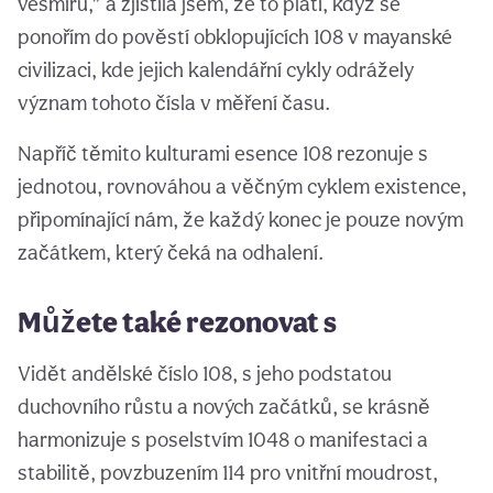
vesmíru,” a zjistila jsem, že to platí, když se
ponořím do pověstí obklopujících 108 v mayanské
civilizaci, kde jejich kalendářní cykly odrážely
význam tohoto čísla v měření času.
Napříč těmito kulturami esence 108 rezonuje s
jednotou, rovnováhou a věčným cyklem existence,
připomínající nám, že každý konec je pouze novým
začátkem, který čeká na odhalení.
Můžete také rezonovat s
Vidět andělské číslo 108, s jeho podstatou
duchovního růstu a nových začátků, se krásně
harmonizuje s poselstvím 1048 o manifestaci a
stabilitě, povzbuzením 114 pro vnitřní moudrost,